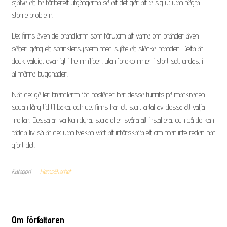
själva att ha förberett utgångarna så att det går att ta sig ut utan några
l
större problem.
a
s
Det finns även de brandlarm som förutom att varna om bränder även
k
sätter igång ett sprinklersystem med syfte att släcka branden. Detta är
o
dock väldigt ovanligt i hemmiljöer, utan förekommer i stort sett endast i
r
allmänna byggnader.
t
När det gäller brandlarm för bostäder har dessa funnits på marknaden
o
sedan lång tid tillbaka, och det finns här ett stort antal av dessa att välja
c
mellan. Dessa är varken dyra, stora eller svåra att installera, och då de kan
h
rädda liv så är det utan tvekan värt att införskaffa ett om man inte redan har
g
gjort det.
o
t
t
Kategori
Hemsäkerhet
f
ö
r
Om författaren
T