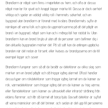
h
Brandlarm är något som finns i majoriteten av hem, och ofta är dessa
e
något man tar för givet och knappt lägger märke till. Dessa är dock oerhört
t
viktiga och spelar en väldigt viktig roll i hemmets säkerhet, och en
e
byggnad utan brandlarm är förenat med livsfara. Brandlarmets syfte är
r
nämligen att varna folk och göra de uppmärksamma på att det pågår en
T
brand i en byggnad, något som kan och i många fall har räddat liv. Utan
h
brandlarm kan en brand bryta ut utan att de personer som befinner dig i
e
den aktuella byggnaden märker det. På så sätt kan de antingen upptäcka
r
branden när det redan är försent, eller kvävas av brandgaserna om de till
e
exempel ligger och sover.
s
Brandlarm fungerar som så att de består av detektorer av olika slag som
e
märker om en brand pågår och då triggar igång alarmet. Oftast handlar
dessa typer om rökdetektorer som triggar igång larmet om de känner av
e
rök, värmedetektorer som triggar igång det om de känner av hög värme,
n
eller flamdetektorer som känner av ultraviolett eller infraröd-strålning från
k
eldens flammor, och får då larmet att börja tjuta. Oavsett detektor är syftet
a
att varna människor om att det brinner, och sedan är det upp till personerna
l