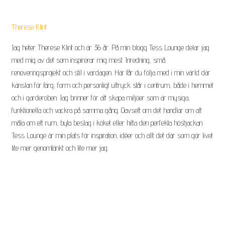
e
s
Therese Klint
s
.
Jag heter Therese Klint och är 36 år. På min blogg Tess Lounge delar jag
J
med mig av det som inspirerar mig mest. Inredning, små
a
renoveringsprojekt och stil i vardagen. Här får du följa med i min värld där
g
känslan för färg, form och personligt uttryck står i centrum, både i hemmet
b
och i garderoben. Jag brinner för att skapa miljöer som är mysiga,
o
funktionella och vackra på samma gång. Oavsett om det handlar om att
r
måla om ett rum, byta beslag i köket eller hitta den perfekta höstjackan.
t
Tess Lounge är min plats för inspiration, idéer och allt det där som gör livet
i
lite mer genomtänkt och lite mer jag.
l
l
s
a