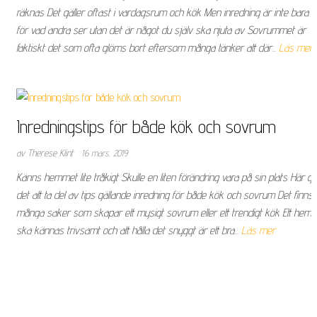
räknas Det gäller oftast i vardagsrum och kök Men inredning är inte bara
för vad andra ser utan det är något du själv ska njuta av Sovrummet är
faktiskt det som ofta glöms bort eftersom många tänker att där...
Läs mer
Inredningstips för både kök och sovrum
av Therese Klint
16 mars, 2019
Känns hemmet lite tråkigt Skulle en liten förändring vara på sin plats Här gå
det att ta del av tips gällande inredning för både kök och sovrum Det finns
många saker som skapar ett mysigt sovrum eller ett trendigt kök Ett hem
ska kännas trivsamt och att hålla det snyggt är ett bra...
Läs mer