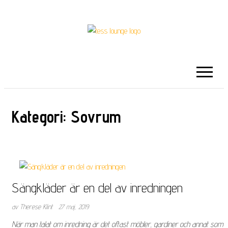
TESS LOUNGE
Kategori:
Sovrum
Sängkläder är en del av inredningen
av Therese Klint
27 maj, 2019
När man talat om inredning är det oftast möbler, gardiner och annat som