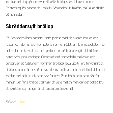
inte övernattning går det även att välja bröllopspaketet utan boende.
l
Prisförslag fås genom att kontakta Såstaholm via telefon, mejl eller direkt
a
på hemsidan.
s
k
Skräddarsytt bröllop
o
r
På Såstaholm finns personal som jobbar med att planera bröllop och
t
fester, och de har stor kompetens inom området. Om bröllopspaketen inte
o
helt fyller de krav du och din partner har på bröllopet går det att fixa
c
skräddarsydda lösningar. Genom ett gott samarbete mellan er och
h
personalen på Såstaholm kommer bröllopet leva upp till era förväntningar.
g
Bröllopsmenyn är också en stor del av bröllopet och för att få ut det mesta
o
av den mat och dryck som ska förtäras får ni träffa dem som står för
t
menyn. Det finns färdiga alternativ att välja mellan men det går också bra
t
att skräddarsy menyn för att passa era önskemål.
f
ö
Kategori
Livet
r
T