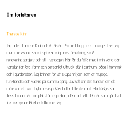
e
s
Om författaren
s
.
J
Therese Klint
a
Jag heter Therese Klint och är 36 år. På min blogg Tess Lounge delar jag
g
med mig av det som inspirerar mig mest. Inredning, små
b
renoveringsprojekt och stil i vardagen. Här får du följa med i min värld där
o
känslan för färg, form och personligt uttryck står i centrum, både i hemmet
r
och i garderoben. Jag brinner för att skapa miljöer som är mysiga,
t
funktionella och vackra på samma gång. Oavsett om det handlar om att
i
måla om ett rum, byta beslag i köket eller hitta den perfekta höstjackan.
l
Tess Lounge är min plats för inspiration, idéer och allt det där som gör livet
l
lite mer genomtänkt och lite mer jag.
s
a