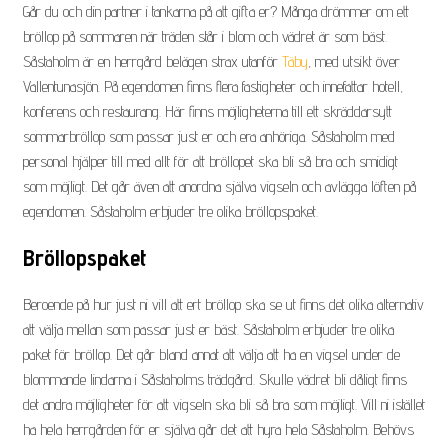
h
Går du och din partner i tankarna på att gifta er? Många drömmer om ett
e
bröllop på sommaren när träden står i blom och vädret är som bäst.
t
Såstaholm är en herrgård belägen strax utanför
Täby
, med utsikt över
e
Vallentunasjön. På egendomen finns flera fastigheter och innefattar hotell,
r
konferens och restaurang. Här finns möjligheterna till ett skräddarsytt
T
sommarbröllop som passar just er och era anhöriga. Såstaholm med
h
personal hjälper till med allt för att bröllopet ska bli så bra och smidigt
e
som möjligt. Det går även att anordna själva vigseln och avlägga löften på
r
egendomen. Såstaholm erbjuder tre olika bröllopspaket.
e
Bröllopspaket
s
e
Beroende på hur just ni vill att ert bröllop ska se ut finns det olika alternativ
att välja mellan som passar just er bäst. Såstaholm erbjuder tre olika
e
paket för bröllop. Det går bland annat att välja att ha en vigsel under de
n
blommande lindarna i Såstaholms trädgård. Skulle vädret bli dåligt finns
k
det andra möjligheter för att vigseln ska bli så bra som möjligt. Vill ni istället
a
ha hela herrgården för er själva går det att hyra hela Såstaholm. Behövs
l